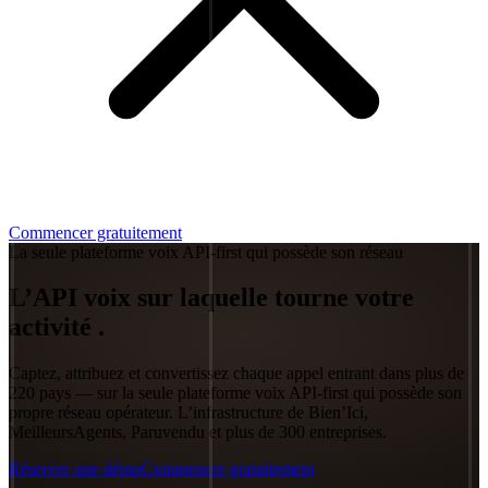
Commencer gratuitement
La seule plateforme voix API-first qui possède son réseau
L’API voix sur laquelle tourne
votre
activité
.
Captez, attribuez et convertissez chaque appel entrant dans plus de
220 pays — sur la seule plateforme voix API-first qui possède son
propre réseau opérateur. L’infrastructure de Bien’Ici,
MeilleursAgents, Paruvendu et plus de 300 entreprises.
Réserver une démo
Commencer gratuitement